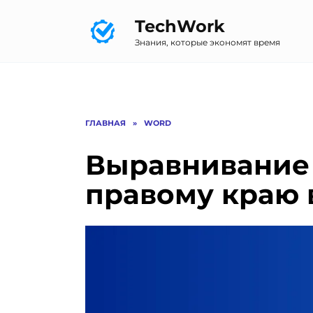
Перейти
TechWork
к
содержанию
Знания, которые экономят время
ГЛАВНАЯ
»
WORD
Выравнивание 
правому краю 