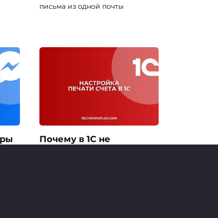
письма из одной почты
юры
Почему в 1С не
печатается счет без
подписи: решение
t
Узнайте, почему в 1С 8.3 не
печатается счет на оплату