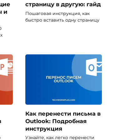
щие
страницу в другую: гайд
ы и
Пошаговая инструкция, как
быстро вставить одну страницу
О
х
Как перенести письма в
в
Outlook: Подробная
инструкция
о
Узнайте, как легко перенести