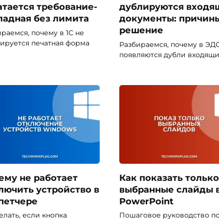
атается требование-
дублируются входя
ладная без лимита
документы: причин
решение
раемся, почему в 1С не
ируется печатная форма
Разбираемся, почему в ЭД
появляются дубли входящи
ему не работает
Как показать только
лючить устройство в
выбранные слайды 
петчере
PowerPoint
елать, если кнопка
Пошаговое руководство п