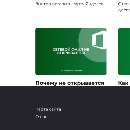
быстро вставить карту Яндекса
Откл
дисп
Почему не открывается
Как
файл из сетевой папки:
2 зн
решение
Узнай
числа
Инструкция: что делать, если не
Карта сайта
открывается файл из
О нас