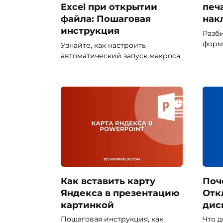
Excel при открытии
печ
файла: Пошаговая
нак
инструкция
Разби
форм
Узнайте, как настроить
автоматический запуск макроса
Как вставить карту
Поч
Яндекса в презентацию
Отк
картинкой
дис
Пошаговая инструкция, как
Что д