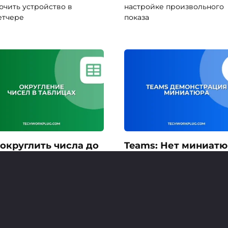
ючить устройство в
настройке произвольного
етчере
показа
 округлить числа до
Teams: Нет миниат
аков в Google Sheets
при демонстрации
окна? Решение!
те, как быстро округлить
 до двух знаков
Узнайте, почему в Microsof
Teams не отображается
миниатюра