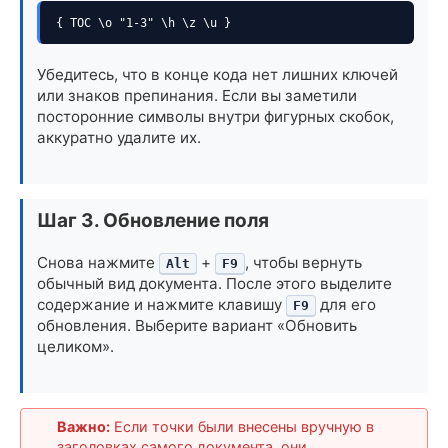
{ TOC \o "1-3" \h \z \u }
Убедитесь, что в конце кода нет лишних ключей
или знаков препинания. Если вы заметили
посторонние символы внутри фигурных скобок,
аккуратно удалите их.
Шаг 3. Обновление поля
Снова нажмите
+
, чтобы вернуть
Alt
F9
обычный вид документа. После этого выделите
содержание и нажмите клавишу
для его
F9
обновления. Выберите вариант «Обновить
целиком».
Важно:
Если точки были внесены вручную в
заголовках самого документа, они