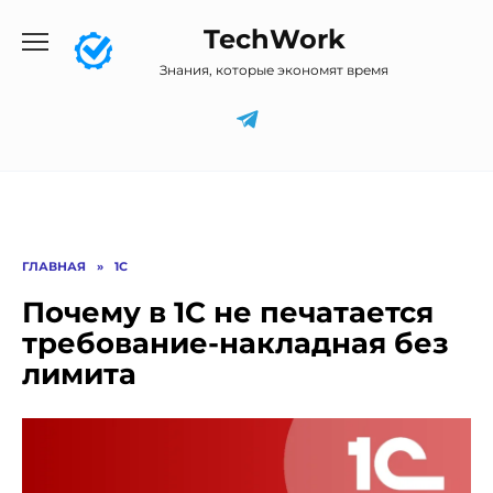
Перейти
TechWork
к
содержанию
Знания, которые экономят время
ГЛАВНАЯ
»
1C
Почему в 1С не печатается
требование-накладная без
лимита