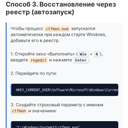
Способ 3. Восстановление через
реестр (автозапуск)
Чтобы процесс
запускался
ctfmon.exe
автоматически при каждом старте Windows,
добавьте его в реестр:
1. Откройте окно «Выполнить» (
+
),
Win
R
введите
и нажмите
.
regedit
Enter
2. Перейдите по пути:
HKEY_CURRENT_USER\Software\Microsoft\Windows\CurrentVers
3. Создайте строковый параметр с именем
и значением:
ctfmon
"C:\Windows\System32\ctfmon.exe"