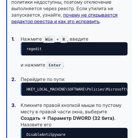
политики недоступны, поэтому отключение
выполняется через реестр. Если утилита не
запускается, узнайте,
почему не открывается
редактор реестра и как это исправить
.
Нажмите
+
, введите
Win
R
regedit
и нажмите
.
Enter
Перейдите по пути:
HKEY_LOCAL_MACHINE\SOFTWARE\Policies\Microsoft\Wind
Кликните правой кнопкой мыши по пустому
месту в правой части окна, выберите
Создать -> Параметр DWORD (32 бита)
.
Назовите его
DisableAntiSpyware