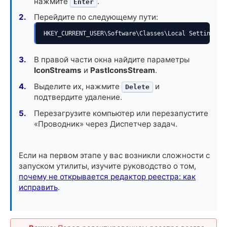
нажмите
.
Enter
Перейдите по следующему пути:
HKEY_CURRENT_USER\Software\Classes\Local Settings\S
В правой части окна найдите параметры
IconStreams
и
PastIconsStream
.
Выделите их, нажмите
и
Delete
подтвердите удаление.
Перезагрузите компьютер или перезапустите
«Проводник» через Диспетчер задач.
Если на первом этапе у вас возникли сложности с
запуском утилиты, изучите руководство о том,
почему не открывается редактор реестра: как
исправить
.