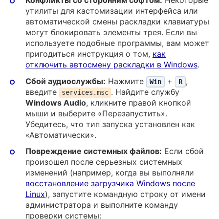
Конфликты со сторонним софтом:
Некоторые
утилиты для кастомизации интерфейса или
автоматической смены раскладки клавиатуры
могут блокировать элементы трея. Если вы
используете подобные программы, вам может
пригодиться инструкция о том,
как
отключить автосмену раскладки в Windows
.
Сбой аудиослужбы:
Нажмите
+
,
Win
R
введите
. Найдите службу
services.msc
Windows Audio
, кликните правой кнопкой
мыши и выберите «Перезапустить».
Убедитесь, что тип запуска установлен как
«Автоматически».
Повреждение системных файлов:
Если сбой
произошел после серьезных системных
изменений (например, когда вы выполняли
восстановление загрузчика Windows после
Linux
), запустите командную строку от имени
администратора и выполните команду
проверки системы: