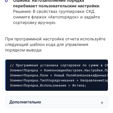
Ошибка: Автозаполнение порядка
перебивает пользовательские настройки.
Решение: В свойствах группировки СКД
снимите флажок «Автопорядок» и задайте
сортировку вручную.
При программной настройке отчета используйте
следующий шаблон кода для управления
порядком вывода:
// Программная установка сортировки по сумме в СКД

ЭлементПорядка = КомпоновщикНастроек.Настройки.Поря
ЭлементПорядка.Поле = Новый ПолеКомпоновкиДанных("С
ЭлементПорядка.ТипУпорядочивания = НаправлениеСорти
ЭлементПорядка.Использование = Истина;
Дополнительно