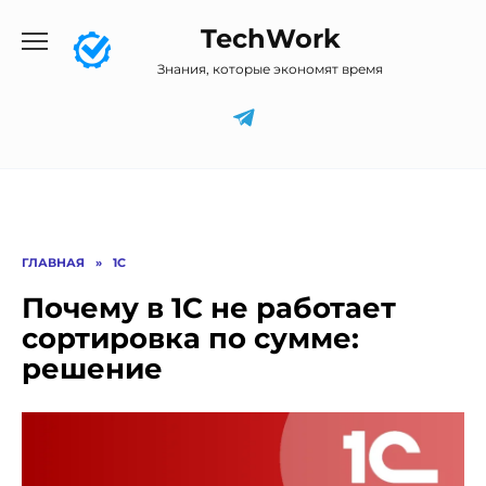
Перейти
TechWork
к
содержанию
Знания, которые экономят время
ГЛАВНАЯ
»
1C
Почему в 1С не работает
сортировка по сумме:
решение