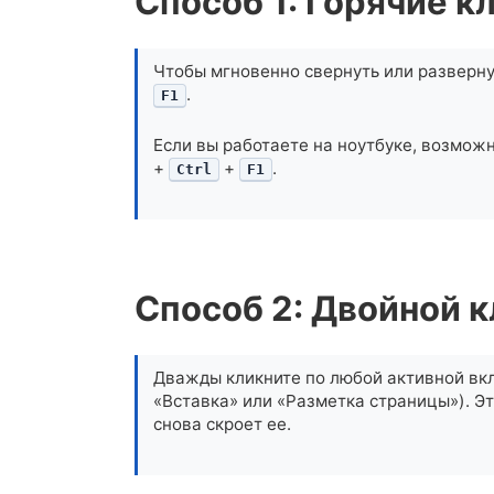
Способ 1: Горячие 
Чтобы мгновенно свернуть или разверн
.
F1
Если вы работаете на ноутбуке, возмож
+
+
.
Ctrl
F1
Способ 2: Двойной 
Дважды кликните по любой активной вкл
«Вставка» или «Разметка страницы»). Э
снова скроет ее.