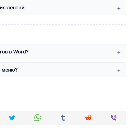
ия лентой
тов в Word?
и меню?