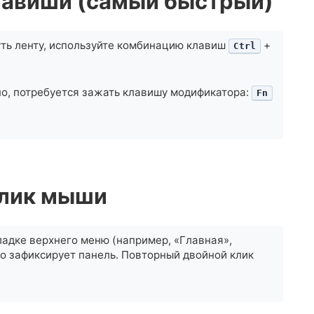
клавиши (самый быстрый)
уть ленту, используйте комбинацию клавиш
+
Ctrl
но, потребуется зажать клавишу модификатора:
Fn
клик мыши
адке верхнего меню (например, «Главная»,
то зафиксирует панель. Повторный двойной клик