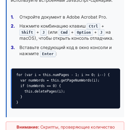
используйте встроенный JavaScript-сценарий:
Откройте документ в Adobe Acrobat Pro.
Нажмите комбинацию клавиш
+
Ctrl
+
(или
+
+
на
Shift
J
Cmd
Option
J
macOS), чтобы открыть консоль отладчика.
Вставьте следующий код в окно консоли и
нажмите
:
Enter
for (var i = this.numPages - 1; i >= 0; i--) {

  var numWords = this.getPageNumWords(i);

  if (numWords == 0) {

    this.deletePages(i);

  }

}
Внимание:
Скрипты, проверяющие количество