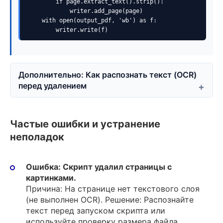
        if page.extract_text().strip():

            writer.add_page(page)

    with open(output_pdf, 'wb') as f:

        writer.write(f)
Дополнительно: Как распознать текст (OCR)
перед удалением
Частые ошибки и устранение
неполадок
Ошибка: Скрипт удалил страницы с
картинками.
Причина: На странице нет текстового слоя
(не выполнен OCR). Решение: Распознайте
текст перед запуском скрипта или
используйте проверку размера файла