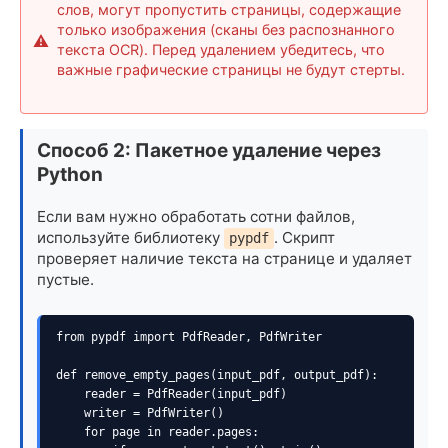
слов, могут пропустить страницы, содержащие
только изображения (сканы без распознанного
текста OCR). Перед удалением убедитесь, что
важные графические страницы не будут стерты.
Способ 2: Пакетное удаление через
Python
Если вам нужно обработать сотни файлов,
используйте библиотеку
. Скрипт
pypdf
проверяет наличие текста на странице и удаляет
пустые.
from pypdf import PdfReader, PdfWriter

def remove_empty_pages(input_pdf, output_pdf):

    reader = PdfReader(input_pdf)

    writer = PdfWriter()

    for page in reader.pages:
